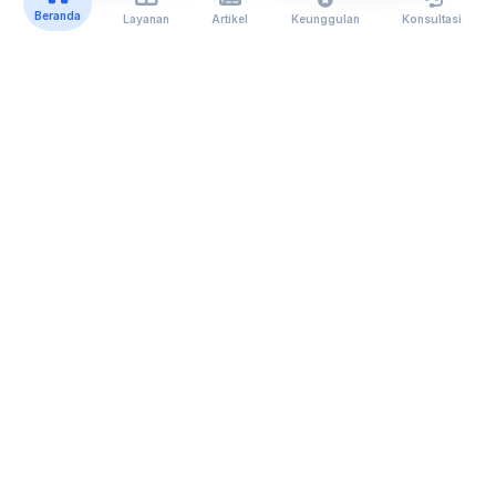
Beranda
Layanan
Artikel
Keunggulan
Konsultasi
Super Services
Layanan
Unggulan
Kami
Klik untuk melihat detail layanan di setiap kategori
Perizinan & Legalitas