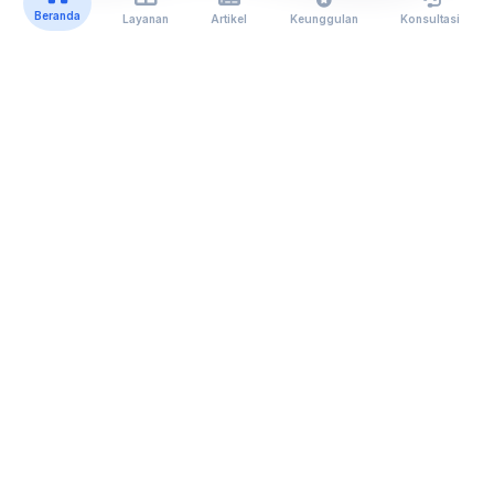
Beranda
Layanan
Artikel
Keunggulan
Konsultasi
Super Services
Layanan
Unggulan
Kami
Klik untuk melihat detail layanan di setiap kategori
Perizinan & Legalitas